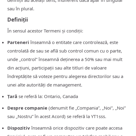
definiții au același sens, indiferent dacă apar în singular
sau în plural.
Definiții
În sensul acestor Termeni și condiții:
Parteneri
înseamnă o entitate care controlează, este
controlată de sau se află sub control comun cu o parte,
unde „control” înseamnă deținerea a 50% sau mai mult
din acțiuni, participații sau alte titluri de valoare
îndreptățite să voteze pentru alegerea directorilor sau a
unei alte autorități de management.
Țară
se referă la: Ontario, Canada
Despre companie
(denumit fie „Compania”, „Noi”, „Noi”
sau „Nostru” în acest Acord) se referă la YT1sss.
Dispozitiv
înseamnă orice dispozitiv care poate accesa