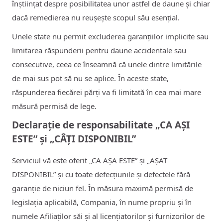
înștiințat despre posibilitatea unor astfel de daune și chiar
dacă remedierea nu reușește scopul său esențial.
Unele state nu permit excluderea garanțiilor implicite sau
limitarea răspunderii pentru daune accidentale sau
consecutive, ceea ce înseamnă că unele dintre limitările
de mai sus pot să nu se aplice. În aceste state,
răspunderea fiecărei părți va fi limitată în cea mai mare
măsură permisă de lege.
Declarație de responsabilitate „CA AȘI
ESTE” și „CÂȚI DISPONIBIL”
Serviciul vă este oferit „CA AȘA ESTE” și „AȘAT
DISPONIBIL” și cu toate defecțiunile și defectele fără
garanție de niciun fel. În măsura maximă permisă de
legislația aplicabilă, Compania, în nume propriu și în
numele Afiliaților săi și al licențiatorilor și furnizorilor de