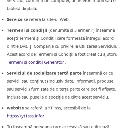
Serviciul, cum ar fi un computer, un telefon mobil sau o
tabletă digitală.
Service
se referă la site-ul Web.
Termeni și condiții
(denumită și „Termeni”) înseamnă
acești Termeni și Condiții care formează întregul acord
dintre Dvs. și Companie cu privire la utilizarea Serviciului.
Acest acord de Termeni și Condiții a fost creat cu ajutorul
Termeni și condiții Generator
.
Serviciul de socializare terță parte
înseamnă orice
servicii sau conținut (inclusiv date, informații, produse
sau servicii) furnizate de o terță parte care pot fi afișate,
incluse sau puse la dispoziție de către acest serviciu.
website
se referă la YT1sss, accesibil de la
https://yt1sss.info/
Tu
înseamnă persoana care accesează sau utilizează