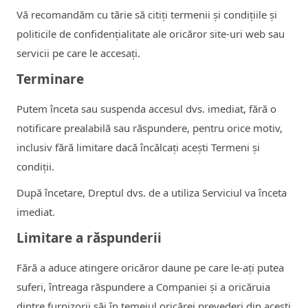
Vă recomandăm cu tărie să citiți termenii și condițiile și
politicile de confidențialitate ale oricăror site-uri web sau
servicii pe care le accesați.
Terminare
Putem înceta sau suspenda accesul dvs. imediat, fără o
notificare prealabilă sau răspundere, pentru orice motiv,
inclusiv fără limitare dacă încălcați acești Termeni și
condiții.
După încetare, Dreptul dvs. de a utiliza Serviciul va înceta
imediat.
Limitare a răspunderii
Fără a aduce atingere oricăror daune pe care le-ați putea
suferi, întreaga răspundere a Companiei și a oricăruia
dintre furnizorii săi în temeiul oricărei prevederi din acești