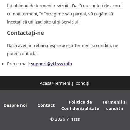
fiți obligați de termenii revizuiti. Dacă nu sunteți de acord
cu noii termeni, în întregime sau parțial, vă rugăm să
încetați să utilizați site-ul și Serviciul.
Contactați-ne
Dacă aveți întrebări despre acești Termeni și condiții, ne
puteți contacta:
Prin e-mail:
support@yt1sss.info
Acasă
>
Termeni și condiții
Politica de
Termenii si
Despre noi
Contact
Confidențialitate
conditii
©
2026
YT1sss