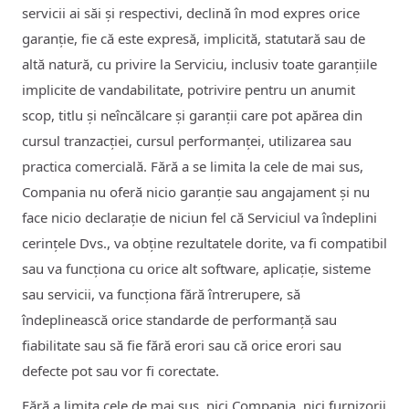
servicii ai săi și respectivi, declină în mod expres orice
garanție, fie că este expresă, implicită, statutară sau de
altă natură, cu privire la Serviciu, inclusiv toate garanțiile
implicite de vandabilitate, potrivire pentru un anumit
scop, titlu și neîncălcare și garanții care pot apărea din
cursul tranzacției, cursul performanței, utilizarea sau
practica comercială. Fără a se limita la cele de mai sus,
Compania nu oferă nicio garanție sau angajament și nu
face nicio declarație de niciun fel că Serviciul va îndeplini
cerințele Dvs., va obține rezultatele dorite, va fi compatibil
sau va funcționa cu orice alt software, aplicație, sisteme
sau servicii, va funcționa fără întrerupere, să
îndeplinească orice standarde de performanță sau
fiabilitate sau să fie fără erori sau că orice erori sau
defecte pot sau vor fi corectate.
Fără a limita cele de mai sus, nici Compania, nici furnizorii